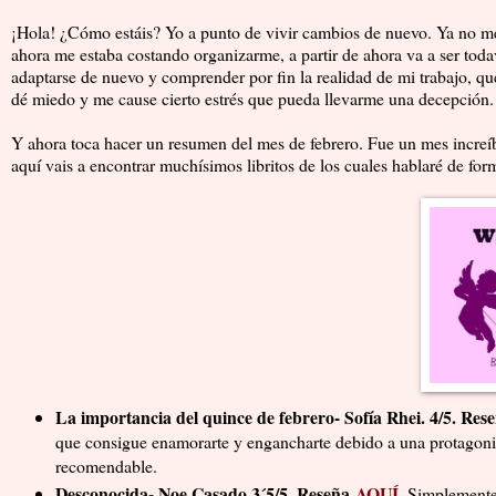
¡Hola! ¿Cómo estáis? Yo a punto de vivir cambios de nuevo. Ya no me
ahora me estaba costando organizarme, a partir de ahora va a ser toda
adaptarse de nuevo y comprender por fin la realidad de mi trabajo, que
dé miedo y me cause cierto estrés que pueda llevarme una decepción.
Y ahora toca hacer un resumen del mes de febrero. Fue un mes increíb
aquí vais a encontrar muchísimos libritos de los cuales hablaré de for
La importancia del quince de febrero- Sofía Rhei. 4/5. Res
que consigue enamorarte y engancharte debido a una protagonis
recomendable.
Desconocida- Noe Casado.3´5/5. Reseña
AQUÍ
.
Simplemente 