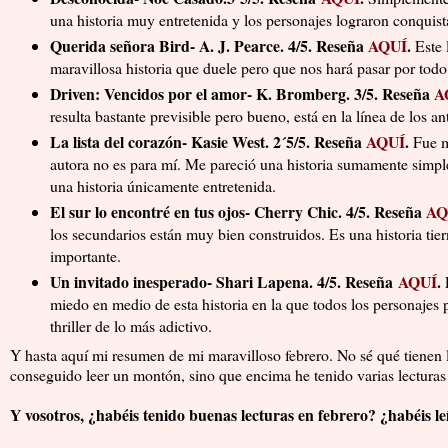
una historia muy entretenida y los personajes lograron conquis
Querida señora Bird- A. J. Pearce. 4/5. Reseña
AQUÍ
.
Este 
maravillosa historia que duele pero que nos hará pasar por todo 
Driven: Vencidos por el amor- K. Bromberg. 3/5. Reseña
A
resulta bastante previsible pero bueno, está en la línea de los ant
La lista del corazón- Kasie West. 2´5/5. Reseña
AQUÍ
.
Fue m
autora no es para mí. Me pareció una historia sumamente simpl
una historia únicamente entretenida.
El sur lo encontré en tus ojos- Cherry Chic. 4/5. Reseña
AQ
los secundarios están muy bien construidos. Es una historia tie
importante.
Un invitado inesperado- Shari Lapena. 4/5. Reseña
AQUÍ
.
miedo en medio de esta historia en la que todos los personajes
thriller de lo más adictivo.
Y hasta aquí mi resumen de mi maravilloso febrero. No sé qué tienen 
conseguido leer un montón, sino que encima he tenido varias lecturas
Y vosotros, ¿habéis tenido buenas lecturas en febrero? ¿habéis le