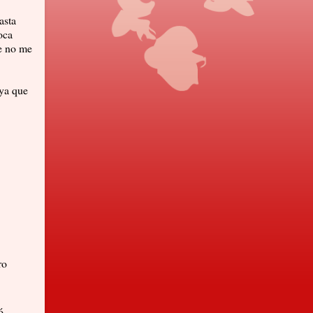
asta
oca
ue no me
 ya que
ro
ó